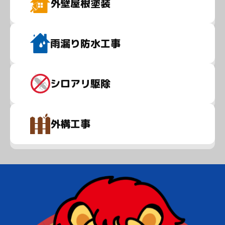
外壁屋根
塗装
雨漏り
防水工事
シロアリ
駆除
外構
工事