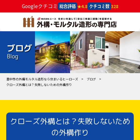
Googleクチコミ
★4.8
328
総合評価
クチコミ数
ブログ
Blog
豊中市の外構モルタル造形なら住まいるヒーローズ
ブログ
クローズ外構とは？失敗しないための外構作り
クローズ外構とは？失敗しないため
の外構作り